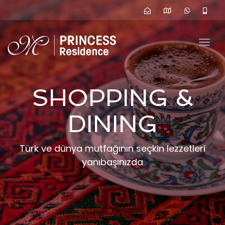
navig
Togg
navig
SHOPPING &
DINING
Türk ve dünya mutfağının seçkin lezzetleri
yanıbaşınızda