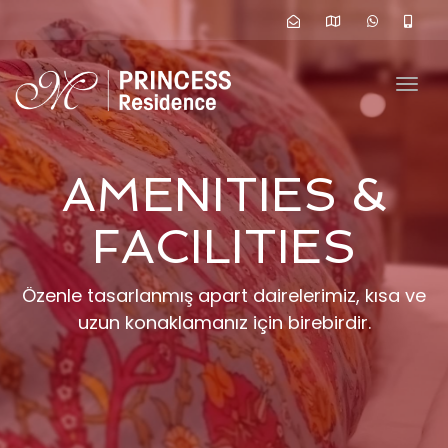
navig
Togg
navig
AMENITIES &
FACILITIES
Özenle tasarlanmış apart dairelerimiz, kısa ve
uzun konaklamanız için birebirdir.