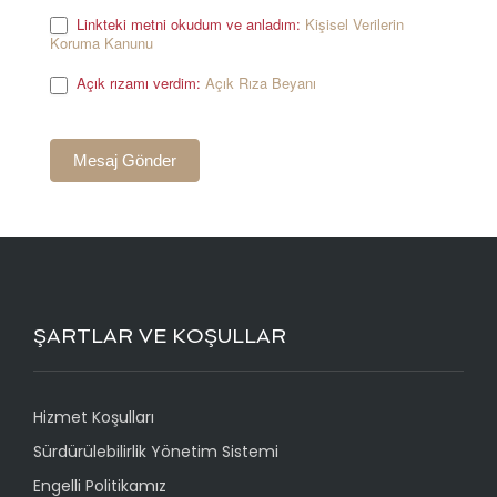
Linkteki metni okudum ve anladım:
Kişisel Verilerin
Koruma Kanunu
.
Açık rızamı verdim:
Açık Rıza Beyanı
.
ŞARTLAR VE KOŞULLAR
Hizmet Koşulları
Sürdürülebilirlik Yönetim Sistemi
Engelli Politikamız